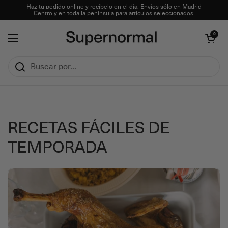
Ir al contenido
Haz tu pedido online y recíbelo en el día. Envíos sólo en Madrid
Centro y en toda la península para artículos seleccionados.
Abrir carrito
0
Abrir menú
RECETAS FÁCILES DE
TEMPORADA