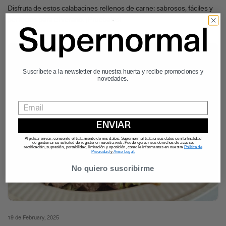
Disfruta de estos calabacines rellenos de carne: sabrosos, fáciles y
perfectos para el verano. ¡Pruébalos!
Suscríbete a la newsletter de nuestra huerta y recibe promociones y
novedades.
ENVIAR
Al pulsar enviar, consiento el tratamiento de mis datos. Supernormal tratará sus datos con la finalidad
de gestionar su solicitud de registro en nuestra web. Puede ejercer sus derechos de acceso,
rectificación, supresión, portabilidad, limitación y oposición, como le informamos en nuestra
Política de
Privacidad
y
Aviso Legal.
No quiero suscribirme
19 de February, 2025