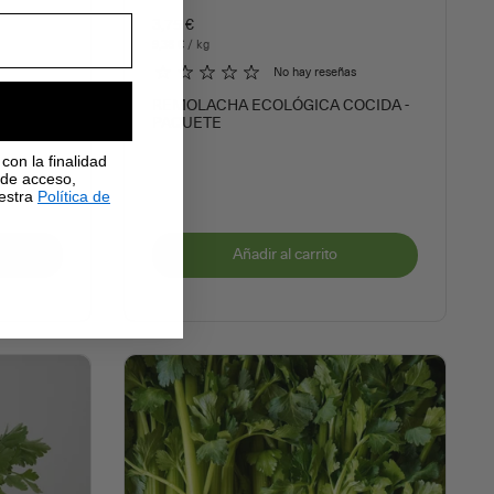
3,75 €
9,38 € / kg
No hay reseñas
CIDO -
REMOLACHA ECOLÓGICA COCIDA -
PAQUETE
con la finalidad
 de acceso,
uestra
Política de
Añadir al carrito