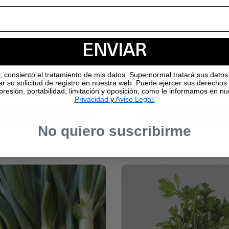
4,90 €
12,25 € / kg
No hay reseñas
No hay reseñas
ENVIAR
HA ECOLÓGICA - 500G
MAÍZ DULCE ECOLÓGICO CO
400G
r, consiento el tratamiento de mis datos. Supernormal tratará sus datos 
ar su solicitud de registro en nuestra web. Puede ejercer sus derechos
supresión, portabilidad, limitación y oposición, como le informamos en n
Privacidad
y
Aviso Legal.
Agotado
Añadir al carrito
No quiero suscribirme