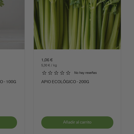
1,06 €
5,30 € / kg
No hay reseñas
O - 100G
APIO ECOLÓGICO - 200G
Añadir al carrito