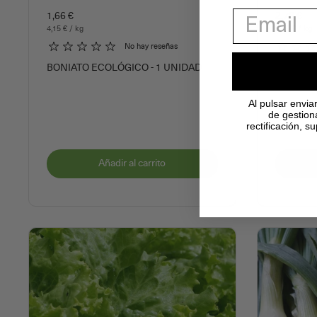
1,66 €
2,78 €
4,15 € / kg
6,39 € / kg
No hay reseñas
BONIATO ECOLÓGICO - 1 UNIDAD
REMOLAC
Al pulsar envia
de gestion
rectificación, 
Añadir al carrito