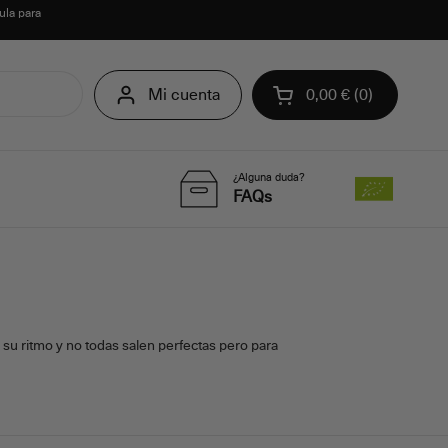
ula para
Mi cuenta
0,00 €
0
Abrir carrito
¿Alguna duda?
FAQs
su ritmo y no todas salen perfectas pero para