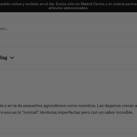
pedido online y recíbelo en el día. Envíos sólo en Madrid Centro y en toda la peníns
artículos seleccionados.
log
ta o en la de pequeños agricultores como nosotros. Las dejamos crecer a 
o eso es lo "normal". Verduras imperfectas pero con un sabor increíble.