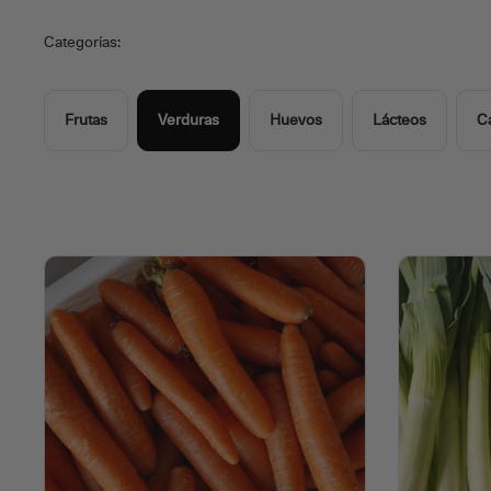
Categorías:
Frutas
Verduras
Huevos
Lácteos
C