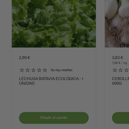
2,90 €
3,83 €
7,66 € / kg
No hay reseñas
LECHUGA BATAVIA ECOLÓGICA - 1
CEBOLLE
UNIDAD
500G
Añadir al carrito