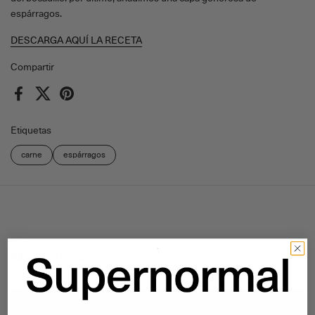
espárragos.
DESCARGA AQUÍ LA RECETA
Compartir
Facebook
X (Twitter)
Pinterest
Etiquetas
carne
espárragos
Más artículos