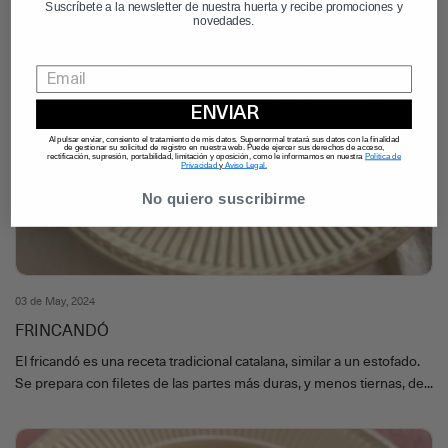
Suscríbete a la newsletter de nuestra huerta y recibe promociones y
novedades.
ENVIAR
Al pulsar enviar, consiento el tratamiento de mis datos. Supernormal tratará sus datos con la finalidad
de gestionar su solicitud de registro en nuestra web. Puede ejercer sus derechos de acceso,
rectificación, supresión, portabilidad, limitación y oposición, como le informamos en nuestra
Política de
Privacidad
y
Aviso Legal.
No quiero suscribirme
03 de May, 2024
FRINCANDÓ
El fricandó es una receta tradicional catalana, similar a un estofado.
Se prepara con filetes de las partes más duras, y menos tiernas, de...