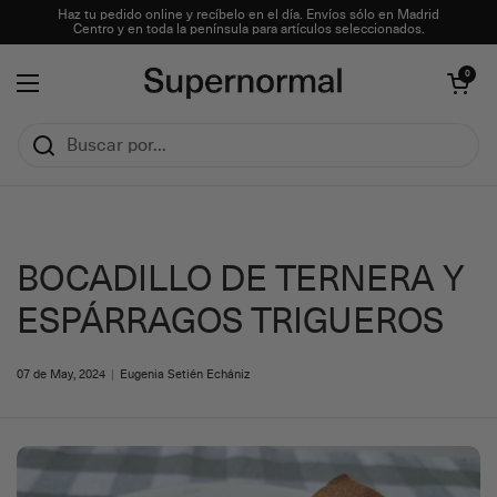
Ir al contenido
Haz tu pedido online y recíbelo en el día. Envíos sólo en Madrid
Centro y en toda la península para artículos seleccionados.
Abrir carrito
0
Abrir menú
BOCADILLO DE TERNERA Y
ESPÁRRAGOS TRIGUEROS
07 de May, 2024
Eugenia Setién Echániz