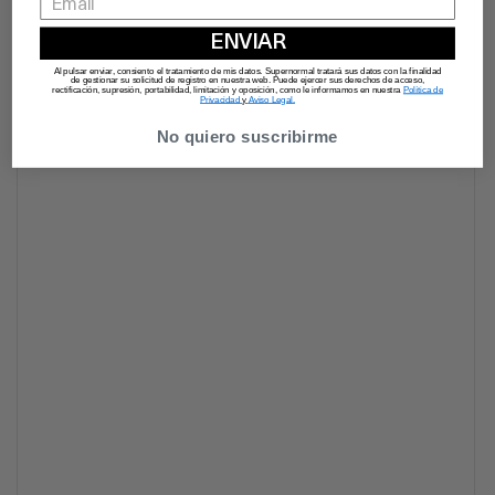
ENVIAR
Al pulsar enviar, consiento el tratamiento de mis datos. Supernormal tratará sus datos con la finalidad
de gestionar su solicitud de registro en nuestra web. Puede ejercer sus derechos de acceso,
rectificación, supresión, portabilidad, limitación y oposición, como le informamos en nuestra
Política de
Privacidad
y
Aviso Legal.
No quiero suscribirme