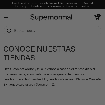
Ir al contenido
Haz tu pedido online y recíbelo en el día. Envíos sólo en Madrid
Centro y en toda la península para artículos seleccionados.
Abrir carrito
0
Abrir menú
CONOCE NUESTRAS
TIENDAS
Haz tu compra online y te la llevamos a casa en el mismo día o si
prefieres, recoge tus pedidos en cualquiera de nuestras
tiendas: Plaza de Chamberí 11, tienda-cafetería en Plaza de Cataluña
2 y tienda-cafetería en Serrano 112.