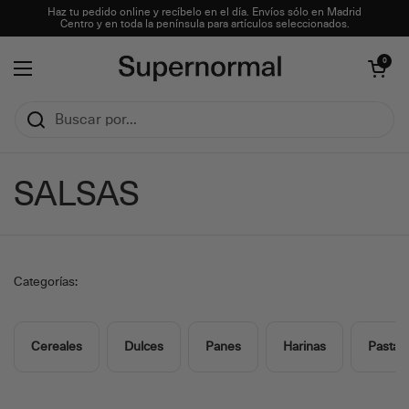
Ir al contenido
Haz tu pedido online y recíbelo en el día. Envíos sólo en Madrid
Centro y en toda la península para artículos seleccionados.
Abrir carrito
0
Abrir menú
SALSAS
Categorías:
Cereales
Dulces
Panes
Harinas
Pastas