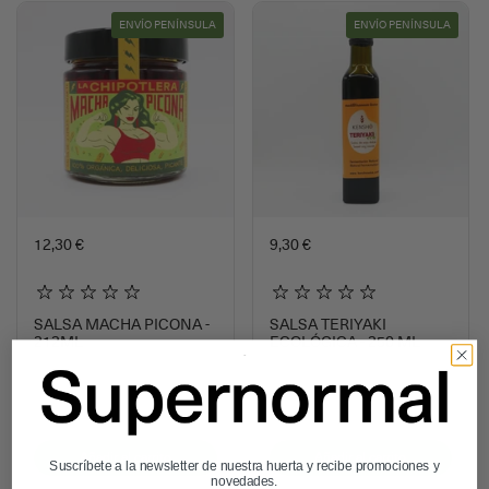
ENVÍO PENÍNSULA
ENVÍO PENÍNSULA
12,30 €
9,30 €
SALSA MACHA PICONA -
SALSA TERIYAKI
212ML
ECOLÓGICA - 250 ML
Añadir al carrito
Añadir al carrito
Suscríbete a la newsletter de nuestra huerta y recibe promociones y
novedades.