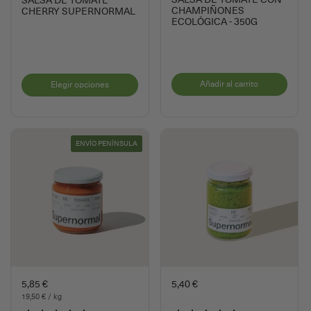
SALSA DE TOMATE CON
SALSA DE TOMATE
CHAMPIÑONES
CHERRY SUPERNORMAL
ECOLÓGICA - 350G
Añadir al carrito
Elegir opciones
ENVÍO PENÍNSULA
5,85 €
5,40 €
19,50 € / kg