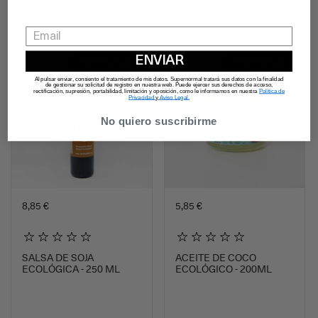
ENVIAR
ENVÍO PENÍNSULA
ENVÍO PENÍNSULA
Al pulsar enviar, consiento el tratamiento de mis datos. Supernormal tratará sus datos con la finalidad
de gestionar su solicitud de registro en nuestra web. Puede ejercer sus derechos de acceso,
rectificación, supresión, portabilidad, limitación y oposición, como le informamos en nuestra
Política de
Privacidad
y
Aviso Legal.
No quiero suscribirme
8,85 €
5,85 €
SALSA DE SOJA
ACEITE DE COCO
ECOLÓGICA - 250 ML
ECOLÓGICO - 200ML