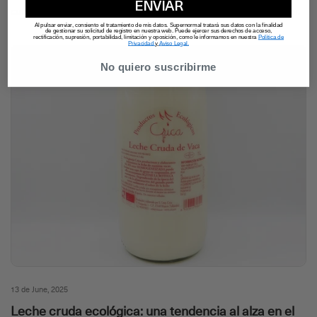
ENVIAR
cultivadas como toca: con mimo, en temporada y con mucho sabor.
Al pulsar enviar, consiento el tratamiento de mis datos. Supernormal tratará sus datos con la finalidad
de gestionar su solicitud de registro en nuestra web. Puede ejercer sus derechos de acceso,
rectificación, supresión, portabilidad, limitación y oposición, como le informamos en nuestra
Política de
Privacidad
y
Aviso Legal.
No quiero suscribirme
13 de June, 2025
Leche cruda ecológica: una tendencia al alza en el