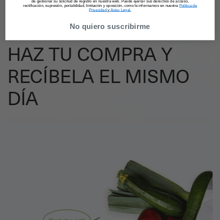
de gestionar su solicitud de registro en nuestra web. Puede ejercer sus derechos de acceso,
rectificación, supresión, portabilidad, limitación y oposición, como le informamos en nuestra
Política de
Privacidad
y
Aviso Legal.
Sabor, calidad y frescura
No quiero suscribirme
HAZ TU COMPRA Y
RECÍBELA EL MISMO
DÍA