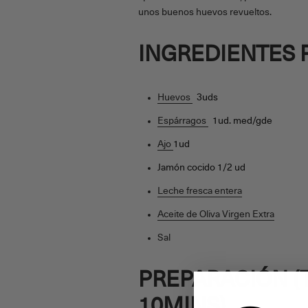
unos buenos huevos revueltos.
INGREDIENTES 
Huevos
3uds
Espárragos
1ud. med/gde
Ajo
1ud
Jamón cocido 1/2 ud
Leche fresca entera
Aceite de Oliva Virgen Extra
Sal
PREPARACIÓN
(
10MINS)