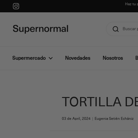
Ir al contenido
Haz tu 
Instagram
Supermercado
Novedades
Nosotros
B
TORTILLA D
03 de April, 2024
Eugenia Setién Echániz