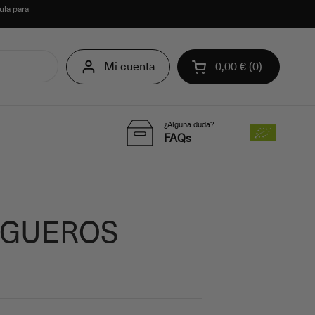
ula para
Mi cuenta
0,00 €
0
Abrir carrito
¿Alguna duda?
FAQs
RIGUEROS