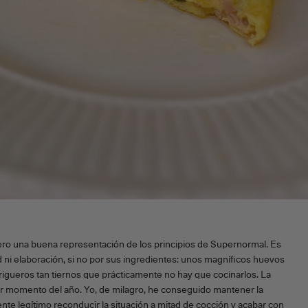
ero una buena representación de los principios de Supernormal. Es
ad ni elaboración, si no por sus ingredientes: unos magníficos huevos
rigueros tan tiernos que prácticamente no hay que cocinarlos. La
ier momento del año. Yo, de milagro, he conseguido mantener la
mente legítimo reconducir la situación a mitad de cocción y acabar con