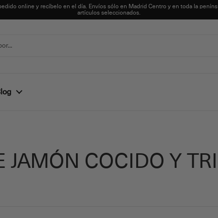
pedido online y recíbelo en el día. Envíos sólo en Madrid Centro y en toda la peníns
artículos seleccionados.
log
E JAMÓN COCIDO Y T