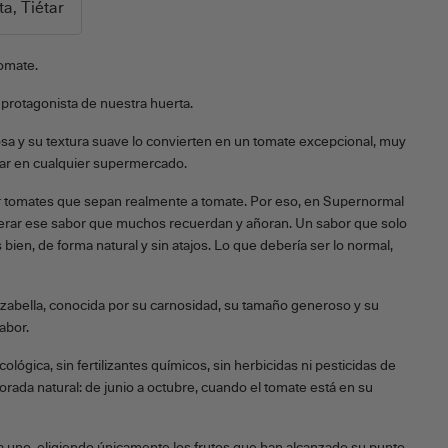
a, Tiétar
omate.
 protagonista de nuestra huerta.
osa y su textura suave lo convierten en un tomate excepcional, muy
trar en cualquier supermercado.
 tomates que sepan realmente a tomate. Por eso, en Supernormal
rar ese sabor que muchos recuerdan y añoran. Un sabor que solo
bien, de forma natural y sin atajos. Lo que debería ser lo normal,
zabella, conocida por su carnosidad, su tamaño generoso y su
abor.
lógica, sin fertilizantes químicos, sin herbicidas ni pesticidas de
orada natural: de junio a octubre, cuando el tomate está en su