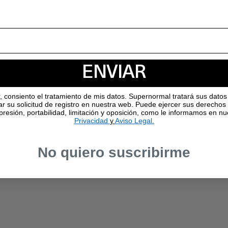
25 de June, 2026
ENVIAR
Pizza Con Salsa Tomate, Pes
Perejil, Ajo, Limón Y Anchoa
r, consiento el tratamiento de mis datos. Supernormal tratará sus datos 
ar su solicitud de registro en nuestra web. Puede ejercer sus derechos
supresión, portabilidad, limitación y oposición, como le informamos en n
Privacidad
y
Aviso Legal.
No quiero suscribirme