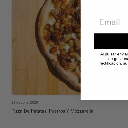
Al pulsar envia
de gestion
rectificación, 
25 de June, 2026
Pizza De Patatas, Puerros Y Mozzarella