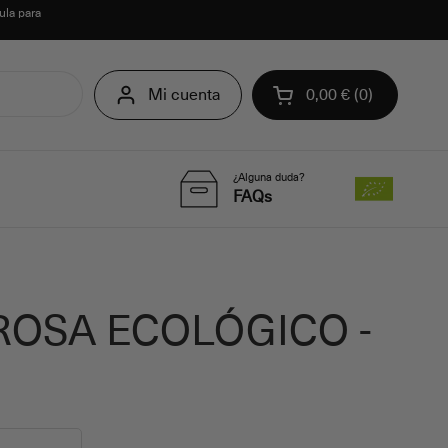
ula para
Mi cuenta
0,00 €
0
Abrir carrito
¿Alguna duda?
FAQs
ROSA ECOLÓGICO -