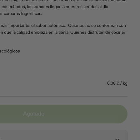
a uno, eligiendo únicamente los frutos que han alcanzado su punto
cosechados, los tomates llegan a nuestras tiendas al día
or cámaras frigoríficas.
más importante: el sabor auténtico.
Quienes no se conforman con
 que la calidad empieza en la tierra. Quienes disfrutan de cocinar
ecológicos
6,00 € / kg
Agotado