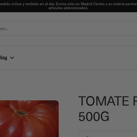
pedido online y recíbelo en el día. Envíos sólo en Madrid Centro y en toda la peníns
artículos seleccionados.
log
TOMATE 
500G