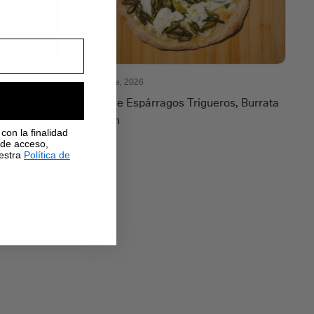
25 de June, 2026
to De
Pizza De Espárragos Trigueros, Burrata
s
Y Limón
con la finalidad
 de acceso,
uestra
Política de