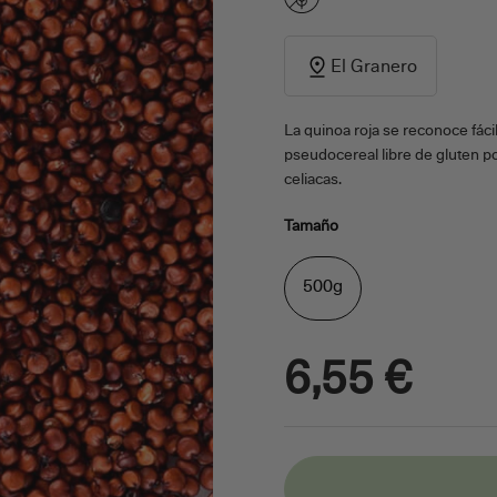
El Granero
La quinoa roja se reconoce fácil
pseudocereal libre de gluten po
celiacas.
Tamaño
500g
6,55 €