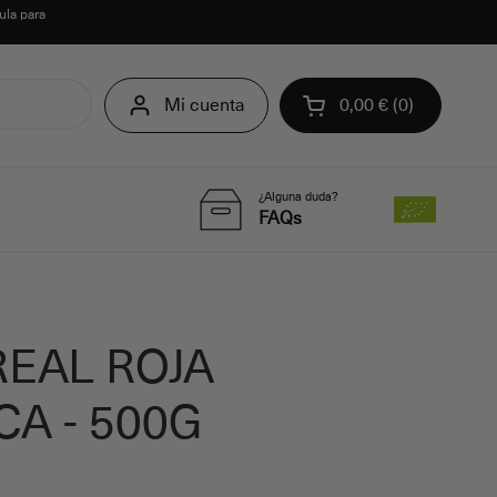
ula para
Mi cuenta
0,00 €
0
Abrir carrito
¿Alguna duda?
FAQs
REAL ROJA
A - 500G