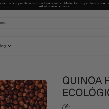
pedido online y recíbelo en el día. Envíos sólo en Madrid Centro y en toda la peníns
artículos seleccionados.
log
QUINOA 
ECOLÓGIC