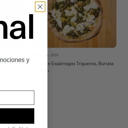
25 de June, 2026
omociones y
to De
Pizza De Espárragos Trigueros, Burrata
s
Y Limón