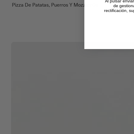
Al pulsar envia
Pizza De Patatas, Puerros Y Mozzarella
de gestion
rectificación, 