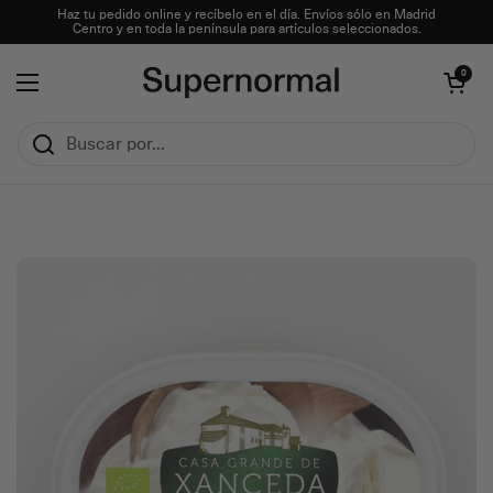
Ir al contenido
Haz tu pedido online y recíbelo en el día. Envíos sólo en Madrid
Centro y en toda la península para artículos seleccionados.
Abrir carrito
0
Abrir menú