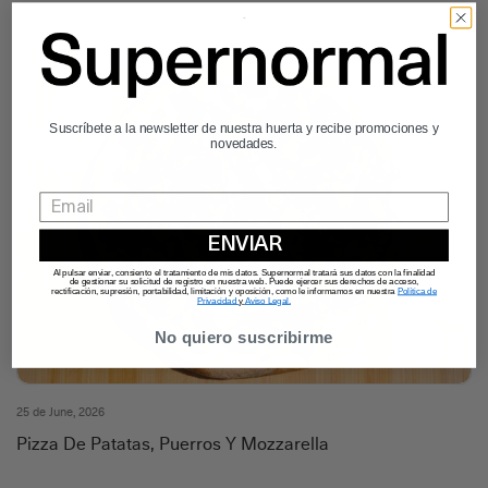
Suscríbete a la newsletter de nuestra huerta y recibe promociones y
novedades.
ENVIAR
Al pulsar enviar, consiento el tratamiento de mis datos. Supernormal tratará sus datos con la finalidad
de gestionar su solicitud de registro en nuestra web. Puede ejercer sus derechos de acceso,
rectificación, supresión, portabilidad, limitación y oposición, como le informamos en nuestra
Política de
Privacidad
y
Aviso Legal.
No quiero suscribirme
25 de June, 2026
Pizza De Patatas, Puerros Y Mozzarella