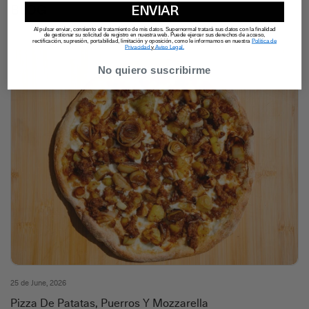
BLOG
ENVIAR
Al pulsar enviar, consiento el tratamiento de mis datos. Supernormal tratará sus datos con la finalidad
de gestionar su solicitud de registro en nuestra web. Puede ejercer sus derechos de acceso,
rectificación, supresión, portabilidad, limitación y oposición, como le informamos en nuestra
Política de
Privacidad
y
Aviso Legal.
No quiero suscribirme
25 de June, 2026
Pizza De Patatas, Puerros Y Mozzarella