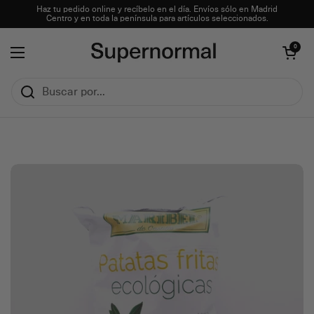
Ir al contenido
Haz tu pedido online y recíbelo en el día. Envíos sólo en Madrid
Centro y en toda la península para artículos seleccionados.
Abrir carrito
0
Abrir menú