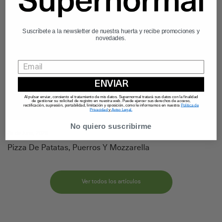
Suscríbete a la newsletter de nuestra huerta y recibe promociones y
novedades.
ENVIAR
Al pulsar enviar, consiento el tratamiento de mis datos. Supernormal tratará sus datos con la finalidad
de gestionar su solicitud de registro en nuestra web. Puede ejercer sus derechos de acceso,
rectificación, supresión, portabilidad, limitación y oposición, como le informamos en nuestra
Política de
Privacidad
y
Aviso Legal.
No quiero suscribirme
25 de June, 2026
Pizza De Patatas, Puerros Y Mozzarella
Ver todos los artículos