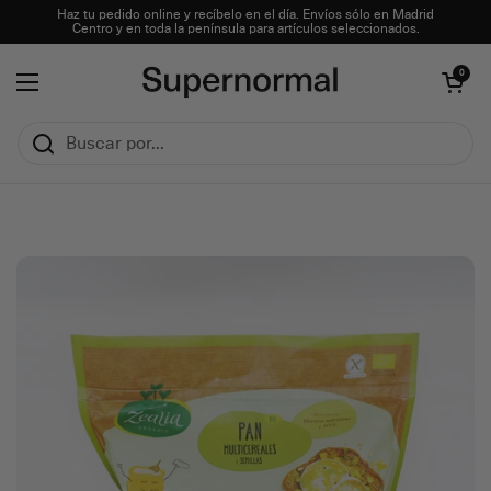
Ir al contenido
Haz tu pedido online y recíbelo en el día. Envíos sólo en Madrid
Centro y en toda la península para artículos seleccionados.
Abrir carrito
0
Abrir menú