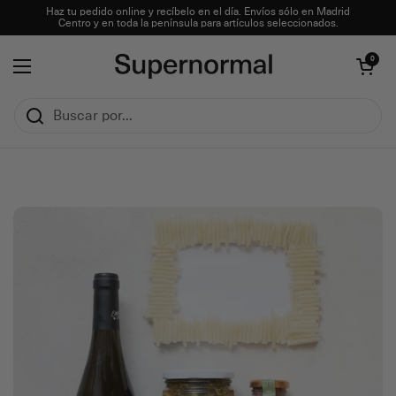
Ir al contenido
Haz tu pedido online y recíbelo en el día. Envíos sólo en Madrid
Centro y en toda la península para artículos seleccionados.
Abrir carrito
0
Abrir menú