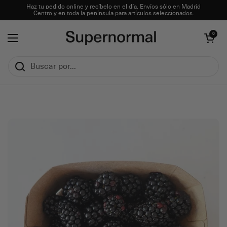
Ir al contenido
Haz tu pedido online y recíbelo en el día. Envíos sólo en Madrid
Centro y en toda la península para artículos seleccionados.
Abrir carrito
0
Abrir menú