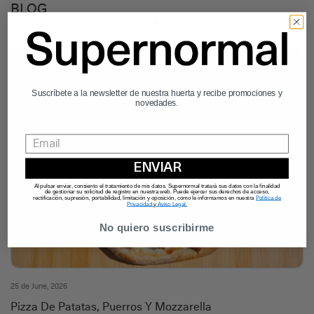
BLOG
Suscríbete a la newsletter de nuestra huerta y recibe promociones y
novedades.
ENVIAR
Al pulsar enviar, consiento el tratamiento de mis datos. Supernormal tratará sus datos con la finalidad
de gestionar su solicitud de registro en nuestra web. Puede ejercer sus derechos de acceso,
rectificación, supresión, portabilidad, limitación y oposición, como le informamos en nuestra
Política de
Privacidad
y
Aviso Legal.
No quiero suscribirme
25 de June, 2026
Pizza De Patatas, Puerros Y Mozzarella