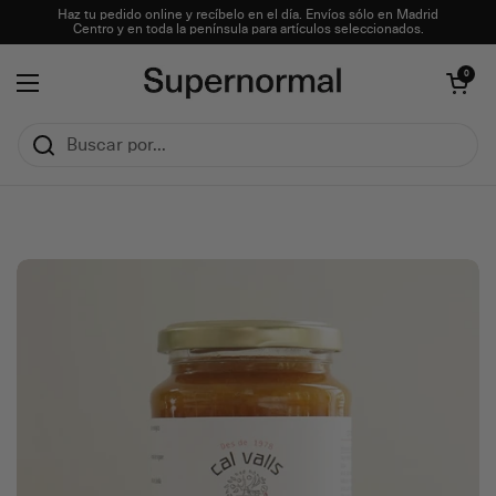
Ir al contenido
Haz tu pedido online y recíbelo en el día. Envíos sólo en Madrid
Centro y en toda la península para artículos seleccionados.
Abrir carrito
0
Abrir menú