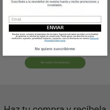
Suscríbete a la newsletter de nuestra huerta y recibe promociones y
novedades.
ENVIAR
Al pulsar enviar, consiento el tratamiento de mis datos. Supernormal tratará sus datos con la finalidad
de gestionar su solicitud de registro en nuestra web. Puede ejercer sus derechos de acceso,
rectificación, supresión, portabilidad, limitación y oposición, como le informamos en nuestra
Política de
25 de June, 2026
Privacidad
y
Aviso Legal.
Pizza De Patatas, Puerros Y Mozzarella
No quiero suscribirme
Ver todos los artículos
Haz tu compra y recíbela