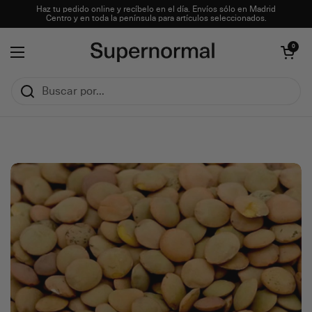
Ir al contenido
Haz tu pedido online y recíbelo en el día. Envíos sólo en Madrid
Centro y en toda la península para artículos seleccionados.
Abrir carrito
0
Abrir menú