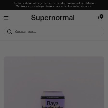
Ir al contenido
Haz tu pedido online y recíbelo en el día. Envíos sólo en Madrid
Centro y en toda la península para artículos seleccionados.
Abrir carrito
0
Abrir menú