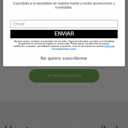
Suscríbete a la newsletter de nuestra huerta y recibe promociones y
novedades.
ENVIAR
Al pulsar enviar, consiento el tratamiento de mis datos. Supernormal tratará sus datos con la finalidad
de gestionar su solicitud de registro en nuestra web. Puede ejercer sus derechos de acceso,
rectificación, supresión, portabilidad, limitación y oposición, como le informamos en nuestra
Política de
25 de June, 2026
Privacidad
y
Aviso Legal.
Pizza De Patatas, Puerros Y Mozzarella
No quiero suscribirme
Ver todos los artículos