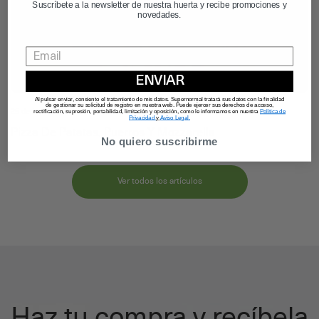
Suscríbete a la newsletter de nuestra huerta y recibe promociones y
novedades.
ENVIAR
Al pulsar enviar, consiento el tratamiento de mis datos. Supernormal tratará sus datos con la finalidad
de gestionar su solicitud de registro en nuestra web. Puede ejercer sus derechos de acceso,
rectificación, supresión, portabilidad, limitación y oposición, como le informamos en nuestra
Política de
25 de June, 2026
Privacidad
y
Aviso Legal.
Pizza De Patatas, Puerros Y Mozzarella
No quiero suscribirme
Ver todos los artículos
Haz tu compra y recíbela