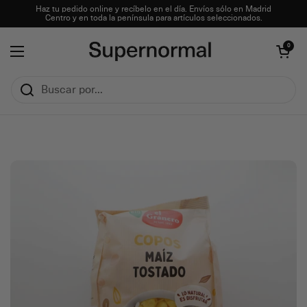
Ir al contenido
Haz tu pedido online y recíbelo en el día. Envíos sólo en Madrid
Centro y en toda la península para artículos seleccionados.
Abrir carrito
0
Abrir menú