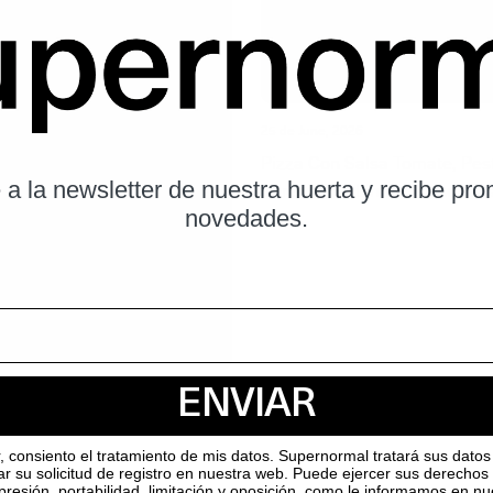
25 de June, 2026
Pizza Con Salsa Tomate, Pes
 a la newsletter de nuestra huerta y recibe pr
Perejil, Ajo, Limón Y Anchoa
novedades.
ENVIAR
r, consiento el tratamiento de mis datos. Supernormal tratará sus datos 
ar su solicitud de registro en nuestra web. Puede ejercer sus derechos
supresión, portabilidad, limitación y oposición, como le informamos en n