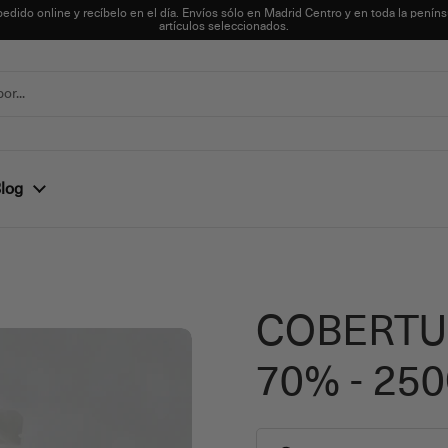
pedido online y recíbelo en el día. Envíos sólo en Madrid Centro y en toda la peníns
artículos seleccionados.
log
COBERTU
70% - 25