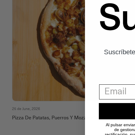
Suscríbete
25 de June, 2026
Pizza De Patatas, Puerros Y Mozzarella
Al pulsar envia
de gestion
rectificación, 