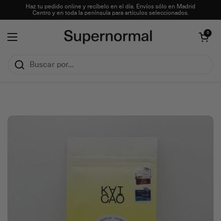
Ir al contenido
Haz tu pedido online y recíbelo en el día. Envíos sólo en Madrid
Centro y en toda la península para artículos seleccionados.
Abrir carrito
0
Abrir menú