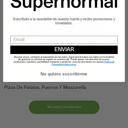
Suscríbete a la newsletter de nuestra huerta y recibe promociones y
novedades.
ENVIAR
Al pulsar enviar, consiento el tratamiento de mis datos. Supernormal tratará sus datos con la finalidad
de gestionar su solicitud de registro en nuestra web. Puede ejercer sus derechos de acceso,
rectificación, supresión, portabilidad, limitación y oposición, como le informamos en nuestra
Política de
Privacidad
y
Aviso Legal.
No quiero suscribirme
25 de June, 2026
Pizza De Patatas, Puerros Y Mozzarella
Ver todos los artículos