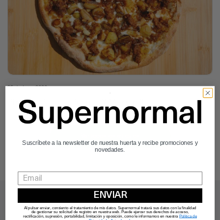
25 de June, 2026
Pizza De Patatas, Puerros Y Mozzarella
Ver todos los artículos
Suscríbete a la newsletter de nuestra huerta y recibe promociones y
novedades.
ENVIAR
Al pulsar enviar, consiento el tratamiento de mis datos. Supernormal tratará sus datos con la finalidad
de gestionar su solicitud de registro en nuestra web. Puede ejercer sus derechos de acceso,
rectificación, supresión, portabilidad, limitación y oposición, como le informamos en nuestra
Política de