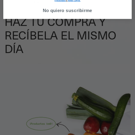
Privacidad
y
Aviso Legal.
Sabor, calidad y frescura
No quiero suscribirme
HAZ TU COMPRA Y
RECÍBELA EL MISMO
DÍA