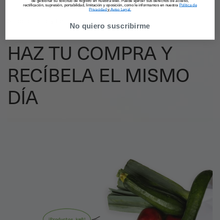
de gestionar su solicitud de registro en nuestra web. Puede ejercer sus derechos de acceso,
rectificación, supresión, portabilidad, limitación y oposición, como le informamos en nuestra
Política de
Privacidad
y
Aviso Legal.
Sabor, calidad y frescura
No quiero suscribirme
HAZ TU COMPRA Y
RECÍBELA EL MISMO
DÍA