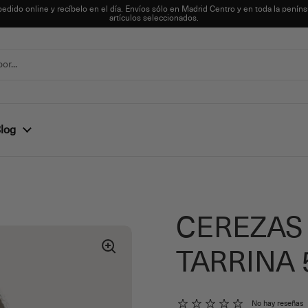
pedido online y recíbelo en el día. Envíos sólo en Madrid Centro y en toda la peníns
artículos seleccionados.
log
CEREZAS
TARRINA 
No hay reseñas