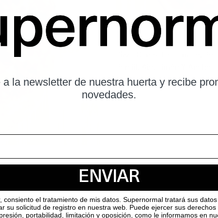
25 de June, 2026
Pizza Con Salsa Tomate, Pes
Perejil, Ajo, Limón Y Anchoa
 a la newsletter de nuestra huerta y recibe pr
novedades.
ENVIAR
r, consiento el tratamiento de mis datos. Supernormal tratará sus datos 
ar su solicitud de registro en nuestra web. Puede ejercer sus derechos
supresión, portabilidad, limitación y oposición, como le informamos en n