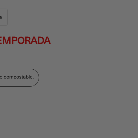
te
TEMPORADA
e compostable.