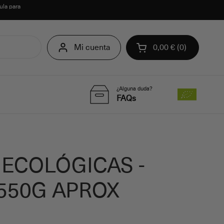
ula para
Mi cuenta
0,00 €
0
Abrir carrito
¿Alguna duda?
FAQs
 ECOLÓGICAS -
550G APROX