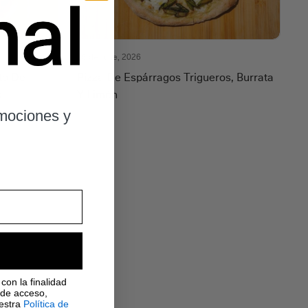
25 de June, 2026
to De
Pizza De Espárragos Trigueros, Burrata
s
Y Limón
omociones y
con la finalidad
 de acceso,
uestra
Política de