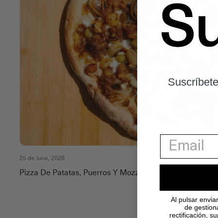
Suscríbete
25 de June, 2026
Pizza De Patatas, Puerros Y Mozzarella
Al pulsar envia
de gestion
rectificación, 