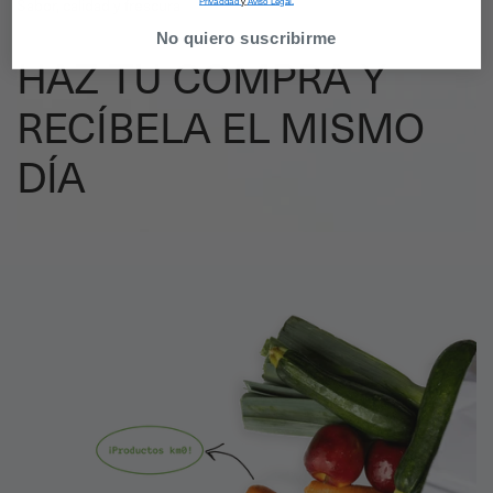
Privacidad
y
Aviso Legal.
Sabor, calidad y frescura
No quiero suscribirme
HAZ TU COMPRA Y
RECÍBELA EL MISMO
DÍA