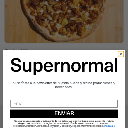
25 de June, 2026
Pizza De Patatas, Puerros Y Mozzarella
Ver todos los artículos
Suscríbete a la newsletter de nuestra huerta y recibe promociones y
novedades.
ENVIAR
Al pulsar enviar, consiento el tratamiento de mis datos. Supernormal tratará sus datos con la finalidad
de gestionar su solicitud de registro en nuestra web. Puede ejercer sus derechos de acceso,
rectificación, supresión, portabilidad, limitación y oposición, como le informamos en nuestra
Política de