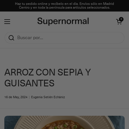
Ir al contenido
Haz tu pedido online y recíbelo en el día. Envíos sólo en Madrid
Centro y en toda la península para artículos seleccionados.
Abrir carrito
0
Abrir menú
ARROZ CON SEPIA Y
GUISANTES
16 de May, 2024
Eugenia Setién Echániz