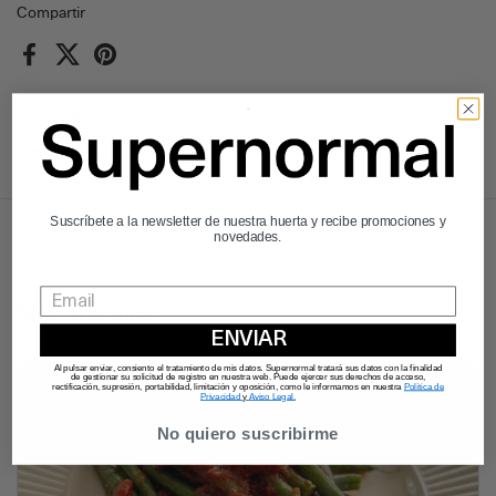
Compartir
Facebook
X (Twitter)
Pinterest
Etiquetas
arroz
guisantes
Suscríbete a la newsletter de nuestra huerta y recibe promociones y
novedades.
Más artículos
ENVIAR
Al pulsar enviar, consiento el tratamiento de mis datos. Supernormal tratará sus datos con la finalidad
de gestionar su solicitud de registro en nuestra web. Puede ejercer sus derechos de acceso,
rectificación, supresión, portabilidad, limitación y oposición, como le informamos en nuestra
Política de
Privacidad
y
Aviso Legal.
No quiero suscribirme