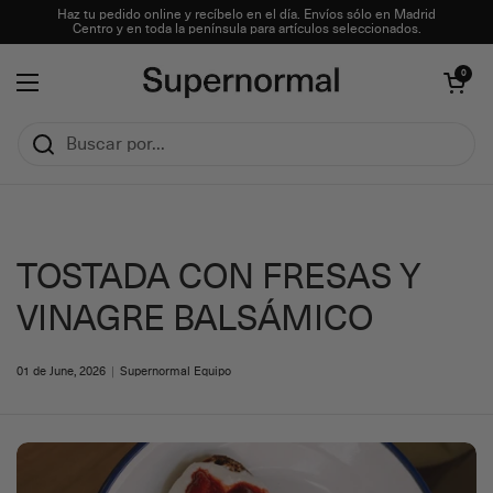
Ir al contenido
Haz tu pedido online y recíbelo en el día. Envíos sólo en Madrid
Centro y en toda la península para artículos seleccionados.
Abrir carrito
0
Abrir menú
TOSTADA CON FRESAS Y
VINAGRE BALSÁMICO
01 de June, 2026
Supernormal Equipo