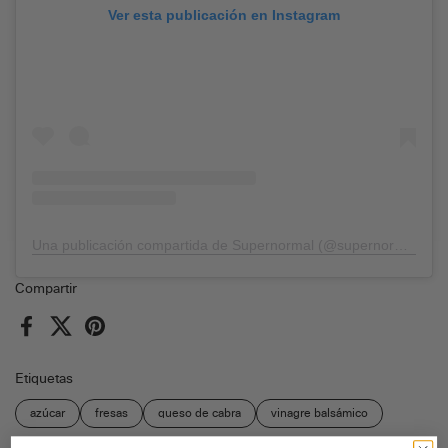
Ver esta publicación en Instagram
Una publicación compartida de Supernormal (@supernormal.es)
Compartir
Facebook
X (Twitter)
Pinterest
Etiquetas
azúcar
fresas
queso de cabra
vinagre balsámico