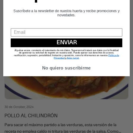
Suscríbete a la newsletter de nuestra huerta y recibe promociones y
novedades.
ENVIAR
Al pulsar enviar, consiento el tratamiento de mis datos. Supernormal tratará sus datos con la finalidad
de gestionar su solicitud de registro en nuestra web. Puede ejercer sus derechos de acceso,
rectificación, supresión, portabilidad, limitación y oposición, como le informamos en nuestra
Política de
Privacidad
y
Aviso Legal.
No quiero suscribirme
30 de October, 2024
POLLO AL CHILINDRÓN
Para sacar el máximo partido a las verduras, esta versión de la
receta no emplea caldo ni tritura las verduras de la salsa. Como...