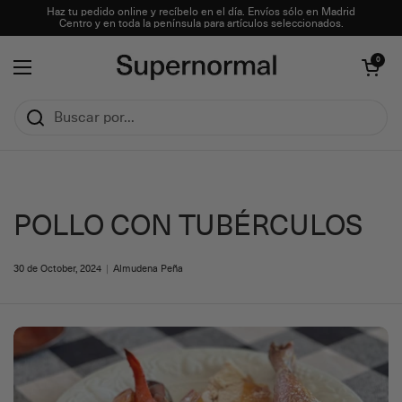
Ir al contenido
Haz tu pedido online y recíbelo en el día. Envíos sólo en Madrid
Centro y en toda la península para artículos seleccionados.
Abrir carrito
0
Abrir menú
POLLO CON TUBÉRCULOS
30 de October, 2024
Almudena Peña