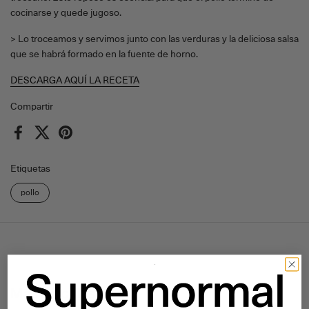
cocinarse y quede jugoso.
> Lo troceamos y servimos junto con las verduras y la deliciosa salsa
que se habrá formado en la fuente de horno.
DESCARGA AQUÍ LA RECETA
Compartir
Facebook
X (Twitter)
Pinterest
Etiquetas
pollo
Más artículos