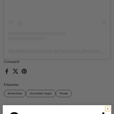
Una publicación compartida de Supernormal (@supernormal.es)
Compartir
Facebook
X (Twitter)
Pinterest
Etiquetas
almendras
chocolate negro
fresas