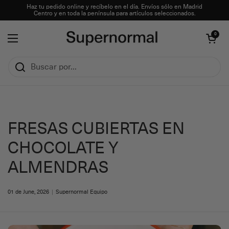
Ir al contenido
Haz tu pedido online y recíbelo en el día. Envíos sólo en Madrid
Centro y en toda la península para artículos seleccionados.
Abrir carrito
0
Abrir menú
FRESAS CUBIERTAS EN
CHOCOLATE Y
ALMENDRAS
01 de June, 2026
Supernormal Equipo